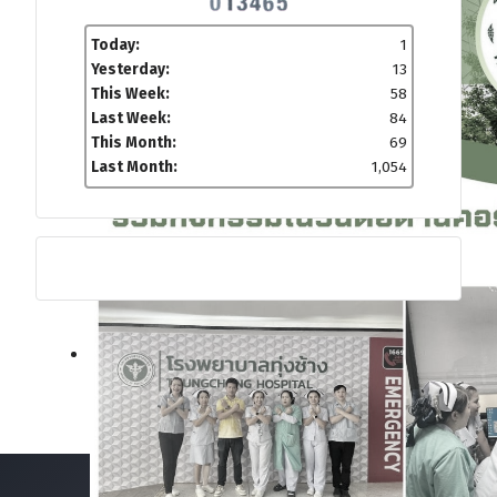
Today:
1
Yesterday:
13
This Week:
58
Last Week:
84
This Month:
69
Last Month:
1,054